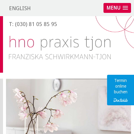
ENGLISH
MENU
T: (030) 81 05 85 95
Termin
online
buchen